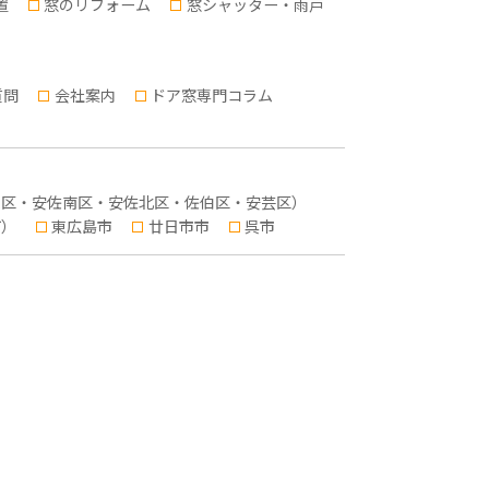
置
窓のリフォーム
窓シャッター・雨戸
質問
会社案内
ドア窓専門コラム
東区・安佐南区・安佐北区・佐伯区・安芸区）
町）
東広島市
廿日市市
呉市