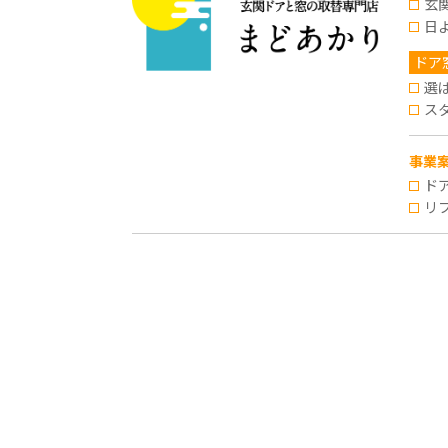
玄
日
ドア
選
ス
事業
ド
リ