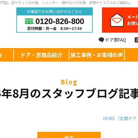
専門店。窓やサッシの付替、シャッター・網戸などの交換、修理やトラブルのご相談も。
お電話でのお問い合わせはこちら
メー
0120-826-800
お問
受付時間：月～金 8:30～17:30
ドア窓FAQ
由
ドア・窓商品紹介
施工事例・お客様の声
blog
24年8月のスタッフブログ記
HOME
（玄関ドア
全て