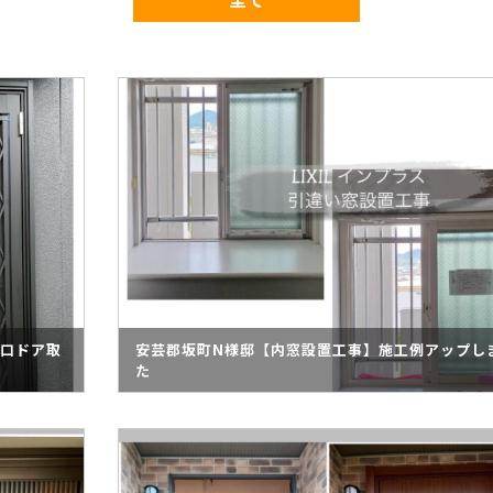
手口ドア取
安芸郡坂町N様邸【内窓設置工事】施工例アップし
た