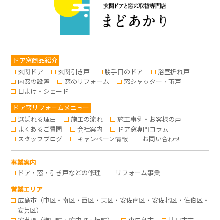
ドア窓商品紹介
玄関ドア
玄関引き戸
勝手口のドア
浴室折れ戸
内窓の設置
窓のリフォーム
窓シャッター・雨戸
日よけ・シェード
ドア窓リフォームメニュー
選ばれる理由
施工の流れ
施工事例・お客様の声
よくあるご質問
会社案内
ドア窓専門コラム
スタッフブログ
キャンペーン情報
お問い合わせ
事業案内
ドア・窓・引き戸などの修理
リフォーム事業
営業エリア
広島市（中区・南区・西区・東区・安佐南区・安佐北区・佐伯区・
安芸区）
安芸郡（海田町・府中町・坂町）
東広島市
廿日市市