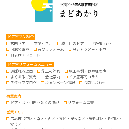
ドア窓商品紹介
玄関ドア
玄関引き戸
勝手口のドア
浴室折れ戸
内窓の設置
窓のリフォーム
窓シャッター・雨戸
日よけ・シェード
ドア窓リフォームメニュー
選ばれる理由
施工の流れ
施工事例・お客様の声
よくあるご質問
会社案内
ドア窓専門コラム
スタッフブログ
キャンペーン情報
お問い合わせ
事業案内
ドア・窓・引き戸などの修理
リフォーム事業
営業エリア
広島市（中区・南区・西区・東区・安佐南区・安佐北区・佐伯区・
安芸区）