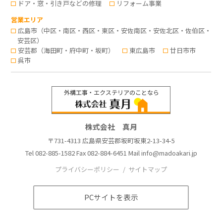
ドア・窓・引き戸などの修理
リフォーム事業
営業エリア
広島市（中区・南区・西区・東区・安佐南区・安佐北区・佐伯区・
安芸区）
安芸郡（海田町・府中町・坂町）
東広島市
廿日市市
呉市
株式会社 真月
〒731-4313 広島県安芸郡坂町坂東2-13-34-5
Tel
082-885-1582
Fax 082-884-6451 Mail
info@madoakari.jp
プライバシーポリシー
サイトマップ
PCサイトを表示