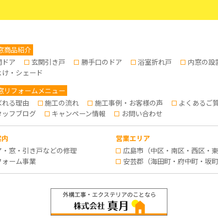
窓商品紹介
関ドア
玄関引き戸
勝手口のドア
浴室折れ戸
内窓の設
よけ・シェード
窓リフォームメニュー
ばれる理由
施工の流れ
施工事例・お客様の声
よくあるご
タッフブログ
キャンペーン情報
お問い合わせ
案内
営業エリア
ア・窓・引き戸などの修理
広島市（中区・南区・西区・
フォーム事業
安芸郡（海田町・府中町・坂