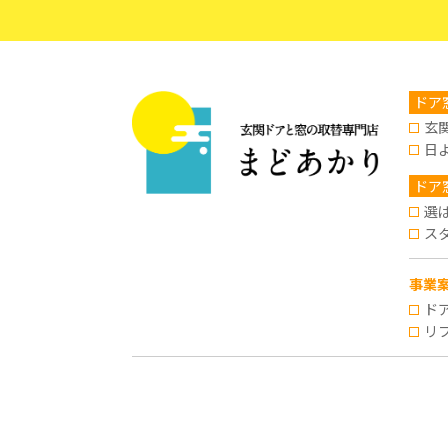
ドア
玄
日
ドア
選
ス
事業
ド
リ