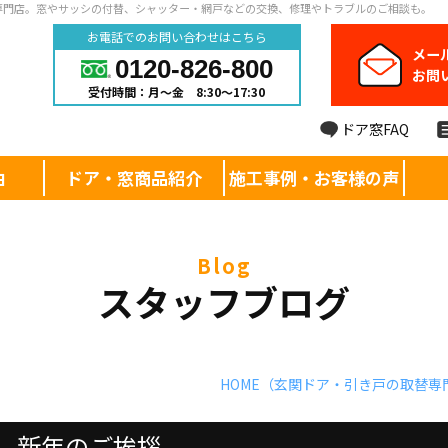
専門店。窓やサッシの付替、シャッター・網戸などの交換、修理やトラブルのご相談も。
お電話でのお問い合わせはこちら
メー
0120-826-800
お問
受付時間：月～金 8:30～17:30
ドア窓FAQ
由
ドア・窓商品紹介
施工事例・お客様の声
blog
スタッフブログ
HOME
（玄関ドア・引き戸の取替専
新年のご挨拶