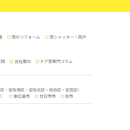
置
窓のリフォーム
窓シャッター・雨戸
質問
会社案内
ドア窓専門コラム
東区・安佐南区・安佐北区・佐伯区・安芸区）
町）
東広島市
廿日市市
呉市