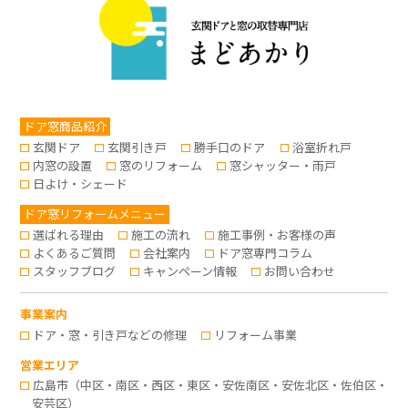
ドア窓商品紹介
玄関ドア
玄関引き戸
勝手口のドア
浴室折れ戸
内窓の設置
窓のリフォーム
窓シャッター・雨戸
日よけ・シェード
ドア窓リフォームメニュー
選ばれる理由
施工の流れ
施工事例・お客様の声
よくあるご質問
会社案内
ドア窓専門コラム
スタッフブログ
キャンペーン情報
お問い合わせ
事業案内
ドア・窓・引き戸などの修理
リフォーム事業
営業エリア
広島市（中区・南区・西区・東区・安佐南区・安佐北区・佐伯区・
安芸区）