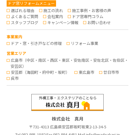
ドア窓リフォームメニュー
選ばれる理由
施工の流れ
施工事例・お客様の声
よくあるご質問
会社案内
ドア窓専門コラム
スタッフブログ
キャンペーン情報
お問い合わせ
事業案内
ドア・窓・引き戸などの修理
リフォーム事業
営業エリア
広島市（中区・南区・西区・東区・安佐南区・安佐北区・佐伯区・
安芸区）
安芸郡（海田町・府中町・坂町）
東広島市
廿日市市
呉市
株式会社 真月
〒731-4313 広島県安芸郡坂町坂東2-13-34-5
Tel
082-885-1582
Fax 082-884-6451 Mail
info@madoakari.jp