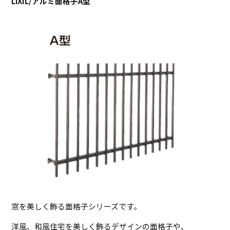
LiXIL/アルミ面格子A型
窓を美しく飾る面格子シリーズです。
洋風、和風住宅を美しく飾るデザインの面格子や、