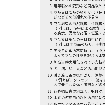
建築躯体の変形など商品以外
商品又は部品の経年変化（使
びなどその他類似の不具合。
商品周辺の自然環境、住環境
（ 例えば、塩害による腐食
る腐食。異常な高温・低温・
商品又は部品の材料特性に伴
（ 例えば木製品の反り、干
天災その他の不可抗力。（ 
よって商品の性能を超える事
施高当時実用化されていた技
犬、猫、鳥、鼠などの小動物
引き渡し後の操作誤り、調整
（ 例えば、クレセント・錠
因で発生した傷・破損などの
お客様自身の組立て、取付け
本来の使用目的以外の用途に
犯罪などの不法な行為に起因