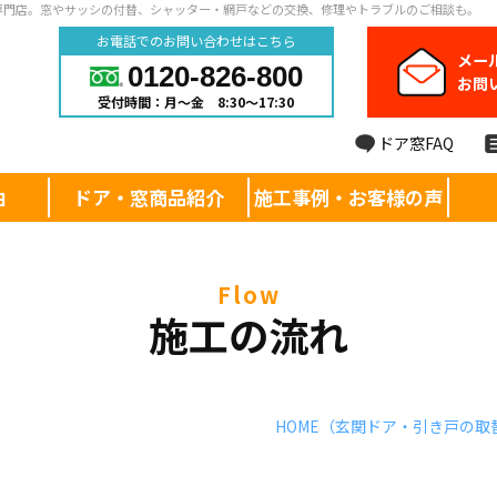
専門店。窓やサッシの付替、シャッター・網戸などの交換、修理やトラブルのご相談も。
お電話でのお問い合わせはこちら
メー
0120-826-800
お問
受付時間：月～金 8:30～17:30
ドア窓FAQ
由
ドア・窓商品紹介
施工事例・お客様の声
flow
施工の流れ
HOME
（玄関ドア・引き戸の取