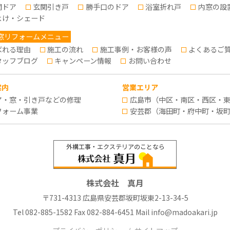
関ドア
玄関引き戸
勝手口のドア
浴室折れ戸
内窓の設
よけ・シェード
窓リフォームメニュー
ばれる理由
施工の流れ
施工事例・お客様の声
よくあるご
タッフブログ
キャンペーン情報
お問い合わせ
案内
営業エリア
ア・窓・引き戸などの修理
広島市（中区・南区・西区・
フォーム事業
安芸郡（海田町・府中町・坂
株式会社 真月
〒731-4313 広島県安芸郡坂町坂東2-13-34-5
Tel
082-885-1582
Fax 082-884-6451 Mail
info@madoakari.jp