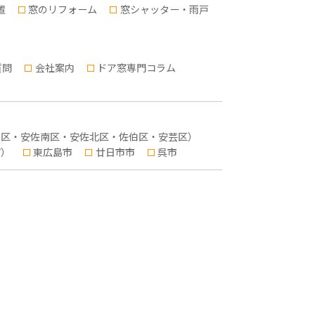
置
窓のリフォーム
窓シャッター・雨戸
質問
会社案内
ドア窓専門コラム
東区・安佐南区・安佐北区・佐伯区・安芸区）
町）
東広島市
廿日市市
呉市