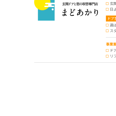
玄
日
ドア
選
ス
事業
ド
リ