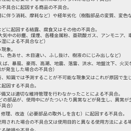
の不具合に起因する商品の不具合。
用に伴う消耗、摩耗など）や経年劣化（樹脂部品の変質、変色
などに起因する結露、腐食又はその他の不具合。
。大気中の砂塵、煤煙、各種金属粉、亜硫酸ガス、アンモニア、
多湿による不具合など）
う現象。
割れ、色あせ、木目違い、ふし抜け、樹液のにじみ出しなど）
例えば、暴風、豪雨、高潮、地震、落雷、洪水、地盤沈下、火災
態が発生した場合の不具合）
術、知識では予測することが不可能な現象又はこれが原因で生
に起因する不具合。
不備⼜は適切な維持管理を行わなかったことによる不具合。
などの部品が、使用中にがたついたり異常などが発生し、異常が
不具合）
、修理、改造（必要部品の取外しを含む）に起因する不具合。
使用された場合の不具合又は使用目的と異なる使用方法による
する破損や不具合。