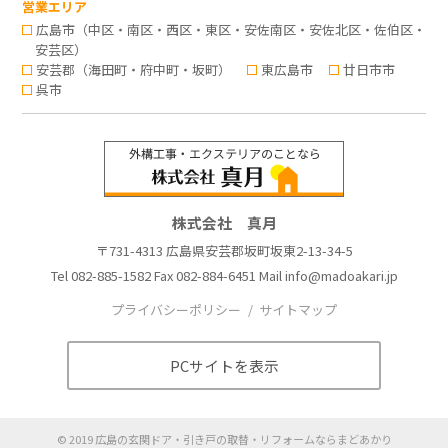
営業エリア
広島市（中区・南区・西区・東区・安佐南区・安佐北区・佐伯区・
安芸区）
安芸郡（海田町・府中町・坂町）
東広島市
廿日市市
呉市
株式会社 真月
〒731-4313 広島県安芸郡坂町坂東2-13-34-5
Tel
082-885-1582
Fax 082-884-6451 Mail
info@madoakari.jp
プライバシーポリシー
サイトマップ
PCサイトを表示
©
2019
広島の玄関ドア・引き戸の取替・リフォームならまどあかり