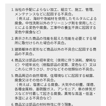
当社の手配によらない加工、組立て、施工、管理、
メンテナンスなどに起因する不具合。
（ 例えば、海砂や急結材を使用したモルタルによる
腐食。中性洗剤以外のクリーニング剤を使用したこ
とによる変色や腐食。工事中の養生不良に起因する
変色や腐食など）
表示された商品の性能を超えた性能を必要とする場
所に取付けられた場合の不具合。
建築躯体の変形など商品以外の不具合に起因する商
品の不具合。
商品又は部品の経年変化（使用に伴う消耗、摩耗な
ど）や経年劣化（樹脂部品の変質、変色など）又は
これらに伴うさび、かびなどその他類似の不具合。
商品周辺の自然環境、住環境などに起因する結露、
腐食又はその他の不具合。
（ 例えば、塩害による腐食。大気中の砂塵、煤煙、
各種金属粉、亜硫酸ガス、アンモニア、車の排気ガ
スなどが付着して起きる腐食。異常な高温・低温・
多湿による不具合など）
商品又は部品の材料特性に伴う現象。