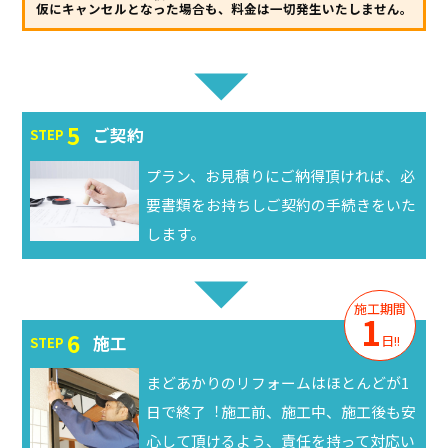
仮にキャンセルとなった場合も、料金は一切発生いたしません。
5
ご契約
STEP
プラン、お⾒積りにご納得頂ければ、必
要書類をお持ちしご契約の手続きをいた
します。
施工期間
1
6
施工
日!!
STEP
まどあかりのリフォームはほとんどが1
日で終了︕施工前、施工中、施工後も安
心して頂けるよう、責任を持って対応い