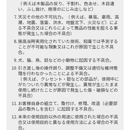
（ 例えば木製品の反り、干割れ、色あせ、木目違
い、ふし抜け、樹液のにじみ出しなど）
天災その他の不可抗力。（ 例えば、暴風、豪雨、高
潮、地震、落雷、洪水、地盤沈下、火災など）によ
る不具合又はこれらによって商品の性能を超える事
態が発生した場合の不具合）
施高当時実用化されていた技術、知識では予測する
ことが不可能な現象又はこれが原因で生じた不具
合。
犬、猫、鳥、鼠などの小動物に起因する不具合。
引き渡し後の操作誤り、調整不備⼜は適切な維持管
理を行わなかったことによる不具合。
（ 例えば、クレセント・錠などの部品が、使用中に
がたついたり異常などが発生し、異常が生じたまま
使用し続けたことが原因で発生した傷・破損などの
不具合）
お客様自身の組立て、取付け、修理、改造（必要部
品の取外しを含む）に起因する不具合。
本来の使用目的以外の用途に使用された場合の不具
合又は使用目的と異なる使用方法による場合の不具
合。