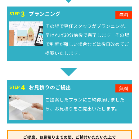
3
プランニング
STEP
無料
その場で専任スタッフがプランニング。
早ければ30分前後で完了します。その場
で判断が難しい場合などは後⽇改めてご
提案いたします。
4
お見積りのご提出
STEP
無料
ご提案したプランにご納得頂けました
ら、お見積りをご提出いたします。
ご提案、お見積りまでの間、ご検討いただいた上で