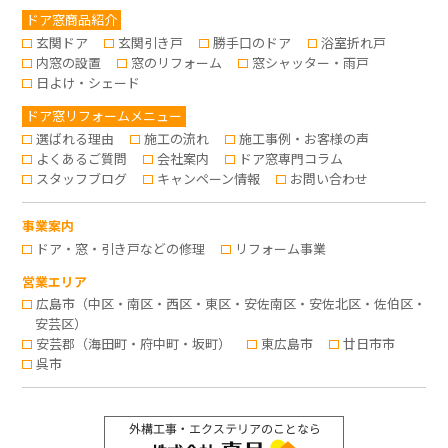
ドア窓商品紹介
玄関ドア
玄関引き戸
勝手口のドア
浴室折れ戸
内窓の設置
窓のリフォーム
窓シャッター・雨戸
日よけ・シェード
ドア窓リフォームメニュー
選ばれる理由
施工の流れ
施工事例・お客様の声
よくあるご質問
会社案内
ドア窓専門コラム
スタッフブログ
キャンペーン情報
お問い合わせ
事業案内
ドア・窓・引き戸などの修理
リフォーム事業
営業エリア
広島市（中区・南区・西区・東区・安佐南区・安佐北区・佐伯区・
安芸区）
安芸郡（海田町・府中町・坂町）
東広島市
廿日市市
呉市