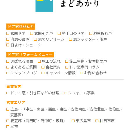
ドア窓商品紹介
玄関ドア
玄関引き戸
勝手口のドア
浴室折れ戸
内窓の設置
窓のリフォーム
窓シャッター・雨戸
日よけ・シェード
ドア窓リフォームメニュー
選ばれる理由
施工の流れ
施工事例・お客様の声
よくあるご質問
会社案内
ドア窓専門コラム
スタッフブログ
キャンペーン情報
お問い合わせ
事業案内
ドア・窓・引き戸などの修理
リフォーム事業
営業エリア
広島市（中区・南区・西区・東区・安佐南区・安佐北区・佐伯区・
安芸区）
安芸郡（海田町・府中町・坂町）
東広島市
廿日市市
呉市