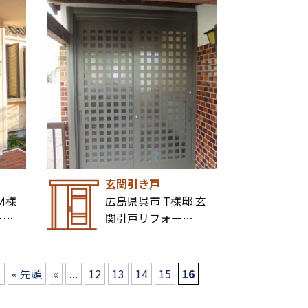
玄関引き戸
Ｍ様
広島県呉市 T様邸 玄
ー…
関引戸リフォー…
6
« 先頭
«
...
12
13
14
15
16