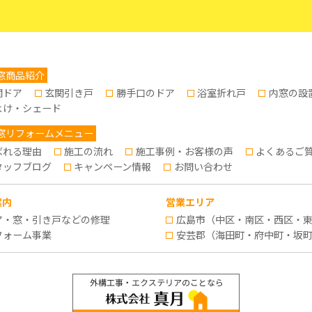
窓商品紹介
関ドア
玄関引き戸
勝手口のドア
浴室折れ戸
内窓の設
よけ・シェード
窓リフォームメニュー
ばれる理由
施工の流れ
施工事例・お客様の声
よくあるご
タッフブログ
キャンペーン情報
お問い合わせ
案内
営業エリア
ア・窓・引き戸などの修理
広島市（中区・南区・西区・
フォーム事業
安芸郡（海田町・府中町・坂