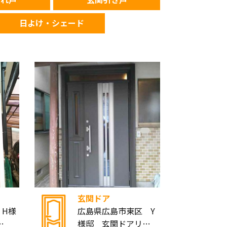
日よけ・シェード
玄関ドア
 H様
広島県広島市東区 Y
…
様邸 玄関ドアリ…