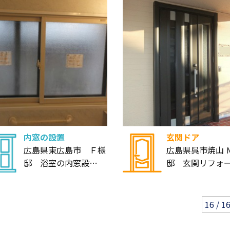
内窓の設置
玄関ドア
広島県東広島市 Ｆ様
広島県呉市焼山 
邸 浴室の内窓設…
邸 玄関リフォ
16 / 1