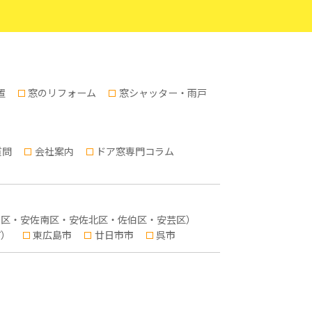
置
窓のリフォーム
窓シャッター・雨戸
質問
会社案内
ドア窓専門コラム
東区・安佐南区・安佐北区・佐伯区・安芸区）
町）
東広島市
廿日市市
呉市