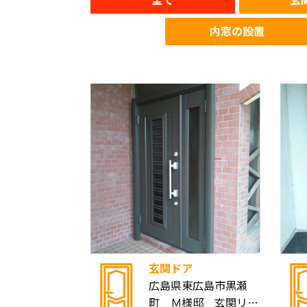
内窓の設置
玄関ドア
広島県東広島市黒瀬
町 Ｍ様邸 玄関リ…