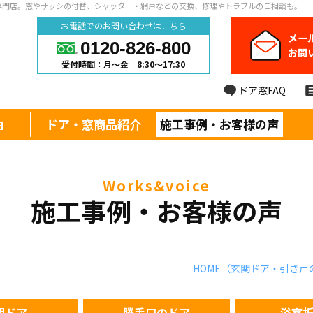
専門店。窓やサッシの付替、シャッター・網戸などの交換、修理やトラブルのご相談も。
お電話でのお問い合わせはこちら
メー
0120-826-800
お問
受付時間：月～金 8:30～17:30
ドア窓FAQ
由
ドア・窓商品紹介
施工事例・お客様の声
works&voice
施工事例・お客様の声
HOME
（玄関ドア・引き戸
関ドア
勝手口のドア
浴室