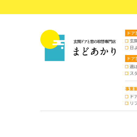
ドア
玄
日
ドア
選
ス
事業
ド
リ