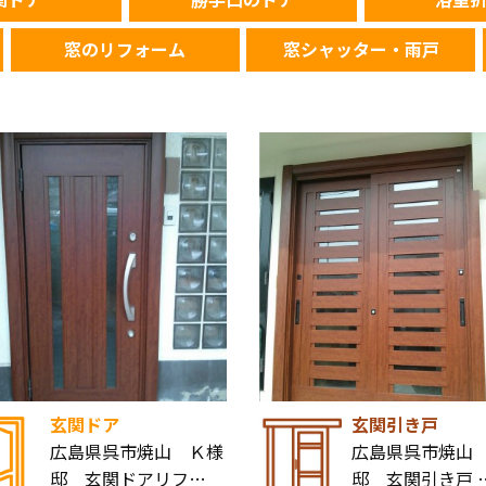
窓のリフォーム
窓シャッター・雨戸
玄関ドア
玄関引き戸
広島県呉市焼山 Ｋ様
広島県呉市焼山
邸 玄関ドアリフ…
邸 玄関引き戸 