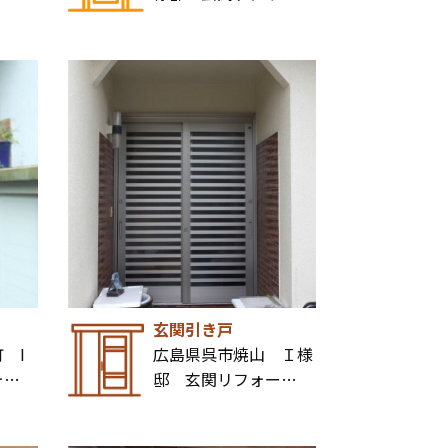
玄関引き戸
 I
広島県呉市焼山 Ｉ様
ォ…
邸 玄関リフォー…