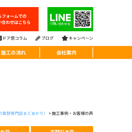
ルフォーム
での
い合わせはこちら
で問い合わせる
ドア窓コラム
ブログ
キャンペーン
施工の流れ
会社案内
の取替専門店まどあかり）
>
施工事例・お客様の声
折れ戸
玄関引き戸