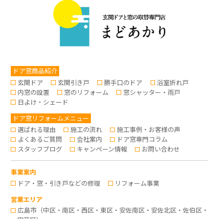
ドア窓商品紹介
玄関ドア
玄関引き戸
勝手口のドア
浴室折れ戸
内窓の設置
窓のリフォーム
窓シャッター・雨戸
日よけ・シェード
ドア窓リフォームメニュー
選ばれる理由
施工の流れ
施工事例・お客様の声
よくあるご質問
会社案内
ドア窓専門コラム
スタッフブログ
キャンペーン情報
お問い合わせ
事業案内
ドア・窓・引き戸などの修理
リフォーム事業
営業エリア
広島市（中区・南区・西区・東区・安佐南区・安佐北区・佐伯区・