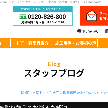
専門店。窓やサッシの付替、シャッター・網戸などの交換、修理やトラブルのご相談も。
お電話でのお問い合わせはこちら
メー
0120-826-800
お問
受付時間：月～金 8:30～17:30
ドア窓FAQ
由
ドア・窓商品紹介
施工事例・お客様の声
blog
スタッフブログ
HOME
（玄関ドア・引き戸の取替専門店まどあかり）
>
ス
を取り替えてお悩みも解決