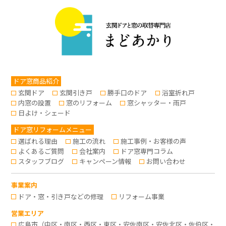
ドア窓商品紹介
玄関ドア
玄関引き戸
勝手口のドア
浴室折れ戸
内窓の設置
窓のリフォーム
窓シャッター・雨戸
日よけ・シェード
ドア窓リフォームメニュー
選ばれる理由
施工の流れ
施工事例・お客様の声
よくあるご質問
会社案内
ドア窓専門コラム
スタッフブログ
キャンペーン情報
お問い合わせ
事業案内
ドア・窓・引き戸などの修理
リフォーム事業
営業エリア
広島市（中区・南区・西区・東区・安佐南区・安佐北区・佐伯区・