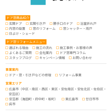
ドア窓商品紹介
玄関ドア
玄関引き戸
勝手口のドア
浴室折れ戸
内窓の設置
窓のリフォーム
窓シャッター・雨戸
日よけ・シェード
ドア窓リフォームメニュー
選ばれる理由
施工の流れ
施工事例・お客様の声
よくあるご質問
会社案内
ドア窓専門コラム
スタッフブログ
キャンペーン情報
お問い合わせ
事業案内
ドア・窓・引き戸などの修理
リフォーム事業
営業エリア
広島市（中区・南区・西区・東区・安佐南区・安佐北区・佐伯区・
安芸区）
安芸郡（海田町・府中町・坂町）
東広島市
廿日市市
呉市