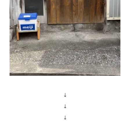
↓
↓
↓