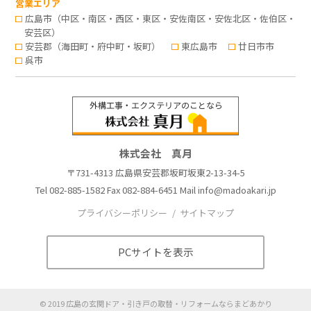
営業エリア
広島市（中区・南区・西区・東区・安佐南区・安佐北区・佐伯区・
安芸区）
安芸郡（海田町・府中町・坂町）
東広島市
廿日市市
呉市
株式会社 真月
〒731-4313 広島県安芸郡坂町坂東2-13-34-5
Tel
082-885-1582
Fax 082-884-6451 Mail
info@madoakari.jp
プライバシーポリシー
サイトマップ
PCサイトを表示
©
2019
広島の玄関ドア・引き戸の取替・リフォームならまどあかり