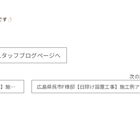
です
スタッフブログページへ
次の
東広島市西条町N様邸【玄関ドア取替工事】施工例アップしました
広島