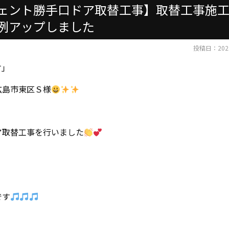
ェント勝手口ドア取替工事】取替工事施
例アップしました
投稿日：2023
す」
広島市東区Ｓ様
ア取替工事を行いました
です