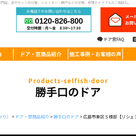
専門店。窓やサッシの付替、シャッター・網戸などの交換、修理やトラブルのご相談も。
お電話でのお問い合わせはこちら
メー
0120-826-800
お問
受付時間：月～金 8:30～17:30
ドア窓FAQ
由
ドア・窓商品紹介
施工事例・お客様の声
products-selfish-door
勝手口のドア
かり）
>
ドア・窓商品紹介
>
勝手口のドア
>
広島市東区Ｓ様邸【リシェ