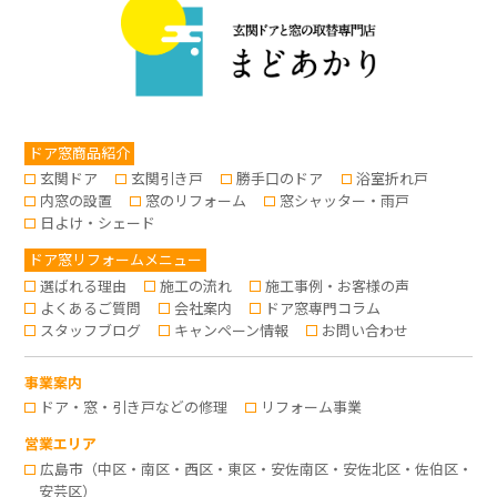
ドア窓商品紹介
玄関ドア
玄関引き戸
勝手口のドア
浴室折れ戸
内窓の設置
窓のリフォーム
窓シャッター・雨戸
日よけ・シェード
ドア窓リフォームメニュー
選ばれる理由
施工の流れ
施工事例・お客様の声
よくあるご質問
会社案内
ドア窓専門コラム
スタッフブログ
キャンペーン情報
お問い合わせ
事業案内
ドア・窓・引き戸などの修理
リフォーム事業
営業エリア
広島市（中区・南区・西区・東区・安佐南区・安佐北区・佐伯区・
安芸区）