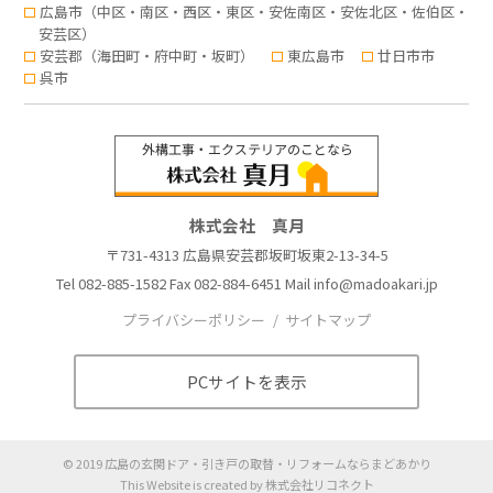
広島市（中区・南区・西区・東区・安佐南区・安佐北区・佐伯区・
安芸区）
安芸郡（海田町・府中町・坂町）
東広島市
廿日市市
呉市
株式会社 真月
〒731-4313 広島県安芸郡坂町坂東2-13-34-5
Tel
082-885-1582
Fax 082-884-6451 Mail
info@madoakari.jp
プライバシーポリシー
サイトマップ
PCサイトを表示
©
2019
広島の玄関ドア・引き戸の取替・リフォームならまどあかり
This Website is created by
株式会社リコネクト