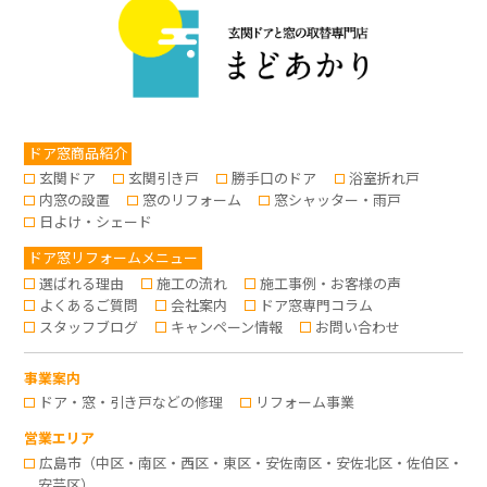
ドア窓商品紹介
玄関ドア
玄関引き戸
勝手口のドア
浴室折れ戸
内窓の設置
窓のリフォーム
窓シャッター・雨戸
日よけ・シェード
ドア窓リフォームメニュー
選ばれる理由
施工の流れ
施工事例・お客様の声
よくあるご質問
会社案内
ドア窓専門コラム
スタッフブログ
キャンペーン情報
お問い合わせ
事業案内
ドア・窓・引き戸などの修理
リフォーム事業
営業エリア
広島市（中区・南区・西区・東区・安佐南区・安佐北区・佐伯区・
安芸区）