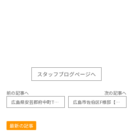
スタッフブログページへ
前の記事へ
次の記事へ
広島県安芸郡府中町T様邸【スタイルシェード取付工事】施工例アップしました
広島市佐伯区F様邸【リシェント玄関引戸取替工事】施工例アップしました
最新の記事