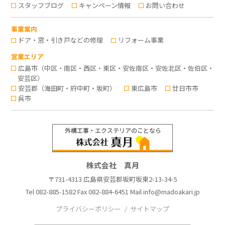
スタッフブログ
キャンペーン情報
お問い合わせ
事業案内
ドア・窓・引き戸などの修理
リフォーム事業
営業エリア
広島市（中区・南区・西区・東区・安佐南区・安佐北区・佐伯区・
安芸区）
安芸郡（海田町・府中町・坂町）
東広島市
廿日市市
呉市
株式会社 真月
〒731-4313 広島県安芸郡坂町坂東2-13-34-5
Tel
082-885-1582
Fax 082-884-6451 Mail
info@madoakari.jp
プライバシーポリシー
サイトマップ