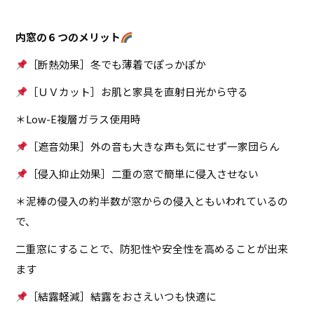
内窓の６つのメリット
［断熱効果］冬でも薄着でぽっかぽか
［ＵＶカット］お肌と家具を直射日光から守る
＊
Low-E複層ガラス使用時
［遮音効果］外の音も大きな声も気にせず一家団らん
［侵入抑止効果］二重の窓で簡単に侵入させない
＊泥棒の侵入の約半数が窓からの侵入ともいわれているの
で、
二重窓にすることで、防犯性や安全性を高めることが出来
ます
［結露軽減］結露をおさえいつも快適に