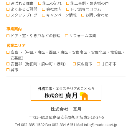
選ばれる理由
施工の流れ
施工事例・お客様の声
よくあるご質問
会社案内
ドア窓専門コラム
スタッフブログ
キャンペーン情報
お問い合わせ
事業案内
ドア・窓・引き戸などの修理
リフォーム事業
営業エリア
広島市（中区・南区・西区・東区・安佐南区・安佐北区・佐伯区・
安芸区）
安芸郡（海田町・府中町・坂町）
東広島市
廿日市市
呉市
株式会社 真月
〒731-4313 広島県安芸郡坂町坂東2-13-34-5
Tel
082-885-1582
Fax 082-884-6451 Mail
info@madoakari.jp