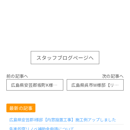
スタッフブログページへ
前の記事へ
次の記事へ
広島県安芸郡坂町K様邸【面格子取付工事】施工例アップしました
広島県呉市W様邸【リシェント玄関引戸取替工事】施工例アップしました
最新の記事
広島県安芸郡I様邸【内窓設置工事】施工例アップしました
先進的窓リノベ補助金申請について