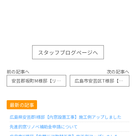
スタッフブログページへ
前の記事へ
次の記事へ
安芸郡坂町M様邸【リシェント勝手口取替工事】施工例アップしました
広島市安芸区T様邸【リシェント玄関引戸取替工事】施工例アップしました
最新の記事
広島県安芸郡I様邸【内窓設置工事】施工例アップしました
先進的窓リノベ補助金申請について