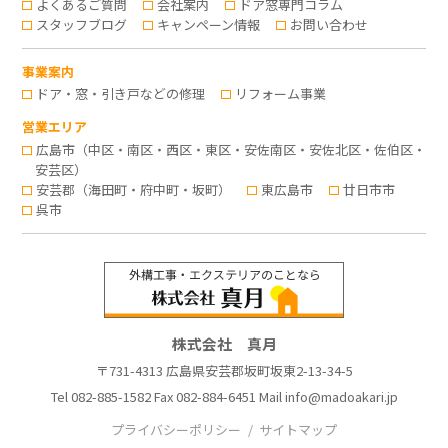
よくあるご質問
会社案内
ドア窓専門コラム
スタッフブログ
キャンペーン情報
お問い合わせ
事業案内
ドア・窓・引き戸などの修理
リフォーム事業
営業エリア
広島市（中区・南区・西区・東区・安佐南区・安佐北区・佐伯区・
安芸区）
安芸郡（海田町・府中町・坂町）
東広島市
廿日市市
呉市
株式会社 真月
〒731-4313 広島県安芸郡坂町坂東2-13-34-5
Tel
082-885-1582
Fax 082-884-6451 Mail
info@madoakari.jp
プライバシーポリシー
サイトマップ