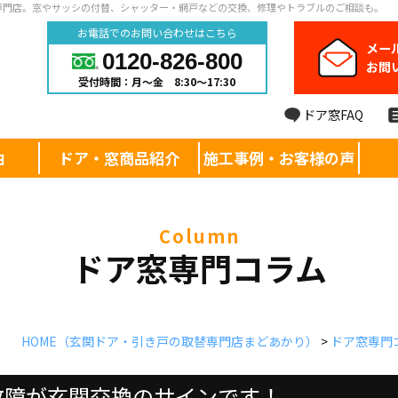
専門店。窓やサッシの付替、シャッター・網戸などの交換、修理やトラブルのご相談も。
お電話でのお問い合わせはこちら
メー
0120-826-800
お問
受付時間：月～金 8:30～17:30
ドア窓FAQ
由
ドア・窓商品紹介
施工事例・お客様の声
column
ドア窓専門コラム
HOME
（玄関ドア・引き戸の取替専門店まどあかり）
>
ドア窓専門
故障が玄関交換のサインです！