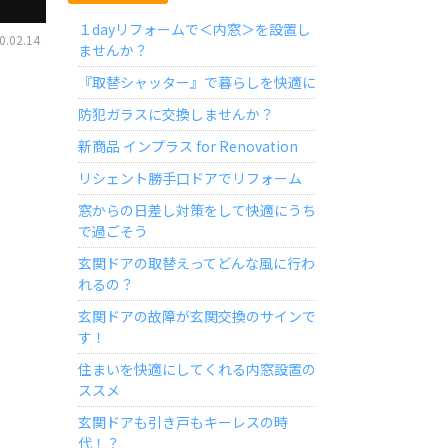
１dayリフォームで＜内窓＞を設置し
.02.14
ませんか？
『取替シャッター』で暮らしを快適に
防犯ガラスに交換しませんか？
新商品 インプラス for Renovation
リシェント勝手口ドアでリフォーム
窓からの日差し対策をして快適にうち
で過ごそう
玄関ドアの取替えってどんな風に行わ
れるの？
玄関ドアの故障が玄関交換のサインで
す！
住まいを快適にしてくれる内窓設置の
ススメ
玄関ドアも引き戸もキーレスの時
代！？